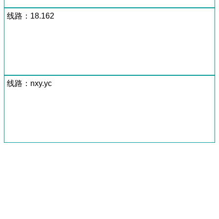
线路：18.162
线路：nxy.yc