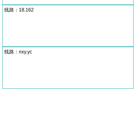
线路：18.162
线路：nxy.yc