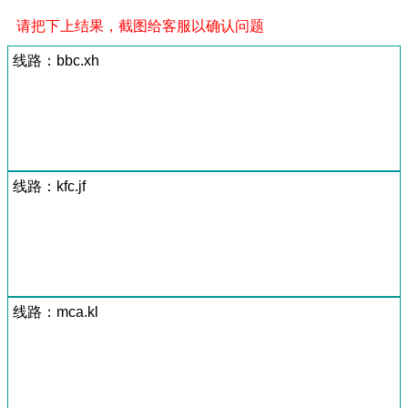
请把下上结果，截图给客服以确认问题
线路：bbc.xh
线路：kfc.jf
线路：mca.kl